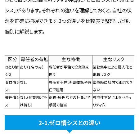
シス」があります。それぞれの違いを理解しておくと、自社の状
況を正確に把握できます。3つの違いを比較表で整理した後、
個別に解説します。
区分
専任者の有無
主な特徴
主なリスク
ひとり情
あり（1名のみ）
専任者が単独で全業務を
業務集中による属人化と
シス
担う
退職リスク
ゼロ情シ
なし
専任者不在、外部委託や兼
緊急時に社内で即応でき
ス
任で運用
ない
兼任情シ
なし（他業務と掛
総務・経理などの社員が片
専門性不足によるセキュ
ス
け持ち）
手間で担当
リティ穴
2-1.ゼロ情シスとの違い