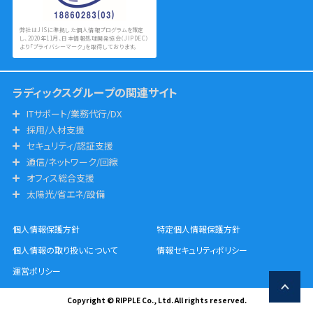
弊社はJISに準拠した個人情報プログラムを策定
し、2020年11月、日本情報処理開発協会（JIPDEC）
より「プライバシーマーク」を取得しております。
ラディックスグループの関連サイト
ITサポート/業務代行/DX
採用/人材支援
セキュリティ/認証支援
通信/ネットワーク/回線
オフィス総合支援
太陽光/省エネ/設備
個人情報保護方針
特定個人情報保護方針
個人情報の取り扱いについて
情報セキュリティポリシー
運営ポリシー
Copyright © RIPPLE Co., Ltd. All rights reserved.