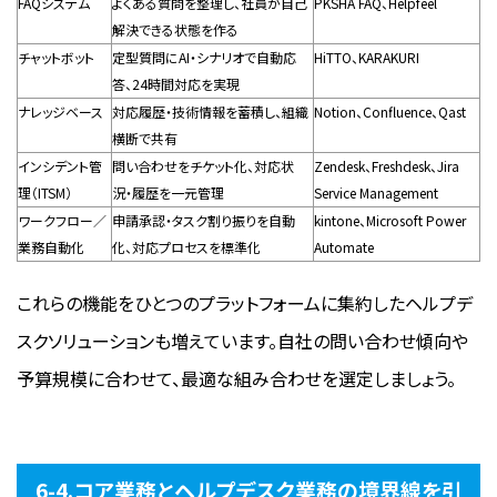
FAQシステム
よくある質問を整理し、社員が自己
PKSHA FAQ、Helpfeel
解決できる状態を作る
チャットボット
定型質問にAI・シナリオで自動応
HiTTO、KARAKURI
答、24時間対応を実現
ナレッジベース
対応履歴・技術情報を蓄積し、組織
Notion、Confluence、Qast
横断で共有
インシデント管
問い合わせをチケット化、対応状
Zendesk、Freshdesk、Jira
理（ITSM）
況・履歴を一元管理
Service Management
ワークフロー／
申請承認・タスク割り振りを自動
kintone、Microsoft Power
業務自動化
化、対応プロセスを標準化
Automate
これらの機能をひとつのプラットフォームに集約したヘルプデ
スクソリューションも増えています。自社の問い合わせ傾向や
予算規模に合わせて、最適な組み合わせを選定しましょう。
6-4.コア業務とヘルプデスク業務の境界線を引