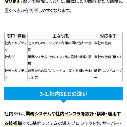
なります
。違いを整理しておくと、自社にどの機能をどの組織に
置くべきかを判断しやすくなります。
窓口・職種
主な役割
対応相手
社内ヘルプデス
社員からのIT・システム利用の問い合わせ対
自社の社員
ク
応
社内SE
業務システム・社内インフラの設計・構築・運
自社の社員（裏方）
用
社外ヘルプデス
顧客からの製品・サービスに関する問い合わ
顧客・エンドユーザ
ク
せ対応
ー
3-1.社内SEとの違い
社内SEは、
業務システムや社内インフラを設計・構築・運用す
る技術職
です。基幹システムの導入プロジェクトや、サーバー・