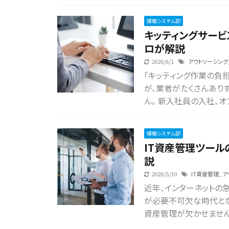
情報システム部
キッティングサービ
ロが解説
2026/6/1
アウトソーシング
「キッティング作業の負
が、業者がたくさんあり
ん。 新入社員の入社、オフ
情報システム部
IT資産管理ツー
説
2026/5/30
IT資産管理
,
ア
近年、インターネットの急
が必要不可欠な時代とな
資産管理が欠かせません。