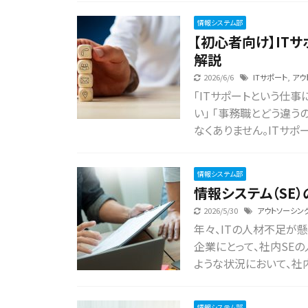
情報システム部
【初心者向け】IT
解説
2026/6/6
ITサポート
,
アウ
「ITサポートという仕
い」 「事務職とどう違
なくありません。ITサポー
情報システム部
情報システム（SE
2026/5/30
アウトソーシン
年々、ITの人材不足が
企業にとって、社内SE
ような状況において、社内
情報システム部