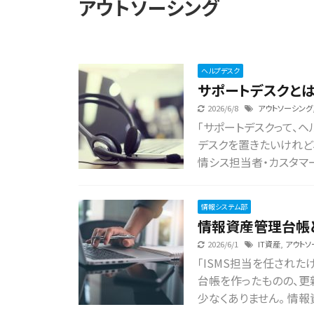
アウトソーシング
ヘルプデスク
サポートデスクとは
2026/6/8
アウトソーシング
「サポートデスクって、ヘ
デスクを置きたいけれど
情シス担当者・カスタマー
情報システム部
情報資産管理台帳
2026/6/1
IT資産
,
アウトソ
「ISMS担当を任された
台帳を作ったものの、更
少なくありません。 情報