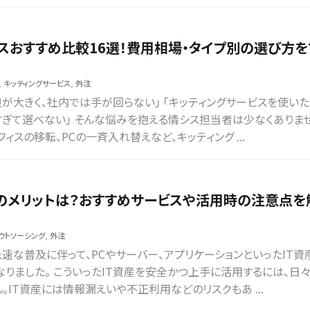
スおすすめ比較16選！費用相場・タイプ別の選び方を
,
キッティングサービス
,
外注
担が大きく、社内では手が回らない」 「キッティングサービスを使い
すぎて選べない」 そんな悩みを抱える情シス担当者は少なくありま
ィスの移転、PCの一斉入れ替えなど、キッティング ...
ルのメリットは？おすすめサービスや活用時の注意点を
ウトソーシング
,
外注
速な普及に伴って、PCやサーバー、アプリケーションといったIT資
りました。 こういったIT資産を安全かつ上手に活用するには、日
IT資産には情報漏えいや不正利用などのリスクもあ ...