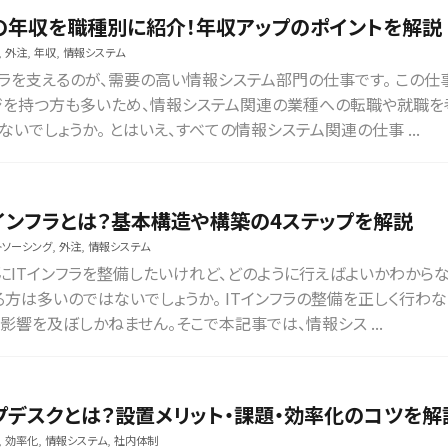
年収を職種別に紹介！年収アップのポイントを解説
,
外注
,
年収
,
情報システム
フラを支えるのが、需要の高い情報システム部門の仕事です。 この仕
ジを持つ方も多いため、情報システム関連の業種への転職や就職を
いでしょうか。 とはいえ、すべての情報システム関連の仕事 ...
Tインフラとは？基本構造や構築の4ステップを解説
トソーシング
,
外注
,
情報システム
にITインフラを整備したいけれど、どのように行えばよいかわから
る方は多いのではないでしょうか。 ITインフラの整備を正しく行わ
影響を及ぼしかねません。そこで本記事では、情報シス ...
プデスクとは？設置メリット・課題・効率化のコツを解
,
効率化
,
情報システム
,
社内体制