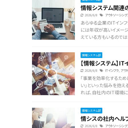
情報システム関連の
2026/6/8
アウトソーシング
あらゆる企業のITイン
には年収が高いイメー
えている方もいるのではな
情報システム部
【情報システム】I
2026/6/8
ITインフラ
,
アウ
「事業を効率化するため
い」といった悩みを抱え
れば、自社内のIT環境に
情報システム部
情シスの社内ヘル
2026/6/8
アウトソーシング