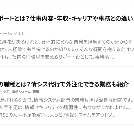
サポートとは？仕事内容・年収・キャリアや事務との違い
トソーシング
,
外注
事に興味があるけれど、具体的にどんな業務を担当するのか分からな
うのか、未経験でも目指せるのか知りたい」 そんな疑問を抱える方は
トは、社内のIT環境を支えるサポート役として、事務系 ...
）の職種とは？情シス代行で外注化できる業務も紹介
グ
,
外注
,
情報システム
,
職種
懸念されるなかで、情報システム部門の業務負担は深刻な問題です。
の人手不足は、情報セキュリティの脆弱性にもつながりかねません。こ
SEの人手不足を解消しようと、情報システムをアウトソ ...