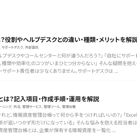
？役割やヘルプデスクとの違い・種類・メリットを解
,
サポートデスク
,
外部委託
ルプデスクやコールセンターと何が違うんだろう？」 「自社にサポー
、種類や効率化のコツがいまひとつ分からない」 そんな疑問を抱え
サポート責任者は少なくありません。サポートデスクは ...
とは？記入項目・作成手順・運用を解説
ーシング
,
外注
,
管理サービス
,
管理ツール
,
管理台帳
けれど、情報資産管理台帳って何から手をつければいいの？」 「Exce
新が追いつかず形だけになっている」 そんな悩みを抱える担当者
資産管理台帳とは、企業が保有する情報資産を一覧化 ...