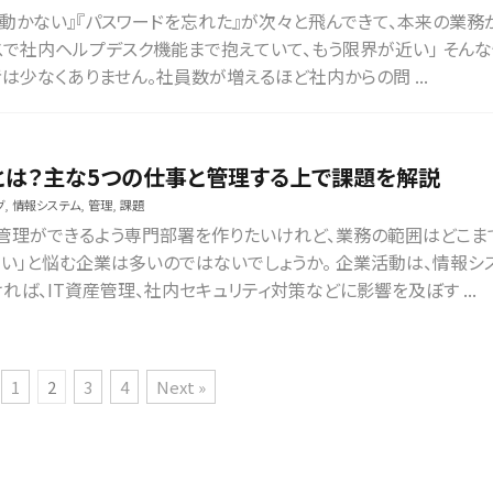
が動かない』『パスワードを忘れた』が次々と飛んできて、本来の業務
シスで社内ヘルプデスク機能まで抱えていて、もう限界が近い」 そん
は少なくありません。社員数が増えるほど社内からの問 ...
とは？主な5つの仕事と管理する上で課題を解説
グ
,
情報システム
,
管理
,
課題
管理ができるよう専門部署を作りたいけれど、業務の範囲はどこま
い」と悩む企業は多いのではないでしょうか。 企業活動は、情報シ
ば、IT資産管理、社内セキュリティ対策などに影響を及ぼす ...
1
2
3
4
Next »