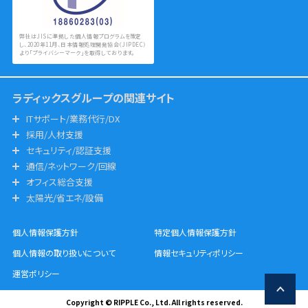
弊社はJISに準拠した個人情報プログラムを策定
し、2020年11月、日本情報処理開発協会（JIPDEC）
より「プライバシーマーク」を取得しております。
ラディックスグループの関連サイト
ITサポート/業務代行/DX
採用/人材支援
セキュリティ/認証支援
通信/ネットワーク/回線
オフィス総合支援
太陽光/省エネ/設備
個人情報保護方針
特定個人情報保護方針
個人情報の取り扱いについて
情報セキュリティポリシー
運営ポリシー
Copyright © RIPPLE Co., Ltd. All rights reserved.