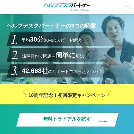
ヘルプデスクパートナーの3つの特徴
30分
平均
以内のスピード解決
簡単に
遠隔操作で問題を
解決
42,668社
のサポートで培ったノウハウ
10周年記念！初回限定キャンペーン
無料トライアルを試す